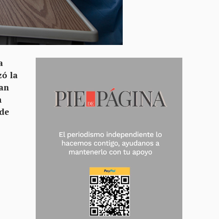
a
zó la
tan
n
 de