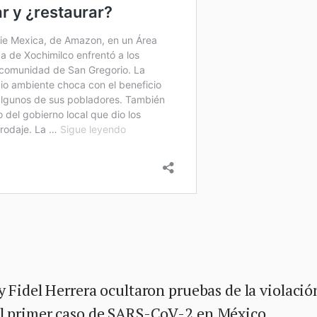
y Fidel Herrera ocultaron pruebas de la violació
el primer caso de SARS-CoV-2 en México.