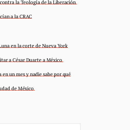
 contra la Teología de la Liberación
ecían a la CRAC
 Luna en la corte de Nueva York
itar a César Duarte a México
 en un mes y nadie sabe por qué
Ciudad de México