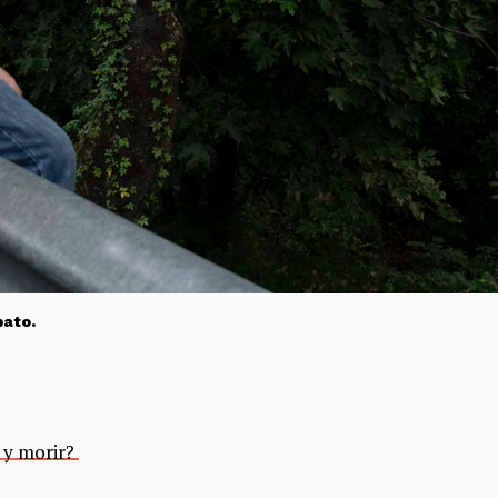
bato.
r y morir?