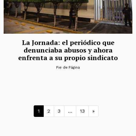
La Jornada: el periódico que
denunciaba abusos y ahora
enfrenta a su propio sindicato
Pie de Página
Navegación de entradas
1
2
3
…
13
»