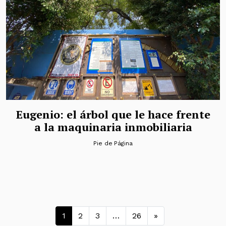
Eugenio: el árbol que le hace frente
a la maquinaria inmobiliaria
Pie de Página
Navegación de entradas
1
2
3
…
26
»