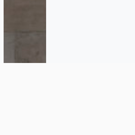
La transformación, una casa
común. “Se hizo mucho entre
todos y desde abajo”.