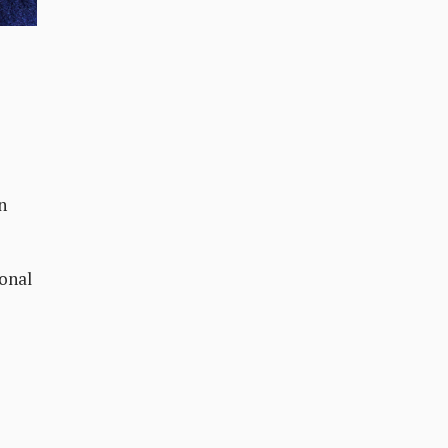
n
ional