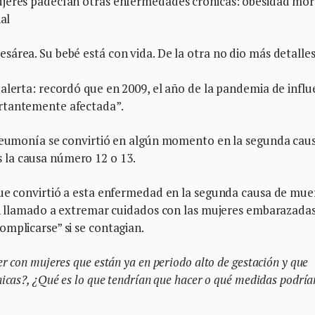
ujeres padecían otras enfermedades crónicas: obesidad mór
nal
área. Su bebé está con vida. De la otra no dio más detalles
alerta: recordó que en 2009, el año de la pandemia de infl
rtantemente afectada”.
 neumonía se convirtió en algún momento en la segunda cau
la causa número 12 o 13.
que convirtió a esta enfermedad en la segunda causa de mue
 un llamado a extremar cuidados con las mujeres embarazadas
mplicarse” si se contagian.
 con mujeres que están ya en periodo alto de gestación y que
icas?, ¿Qué es lo que tendrían que hacer o qué medidas podría