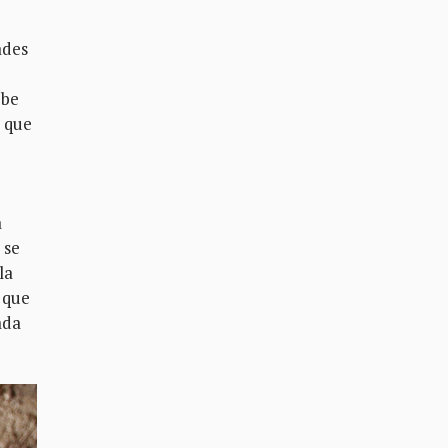
ades
ebe
e que
a
 se
la
 que
ada