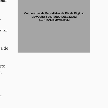
bida
.
uenza
sa de
rte
,
n