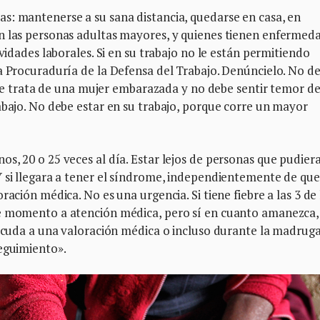
s: mantenerse a su sana distancia, quedarse en casa, en
n las personas adultas mayores, y quienes tienen enfermed
ividades laborales. Si en su trabajo no le están permitiendo
a Procuraduría de la Defensa del Trabajo. Denúncielo. No d
si se trata de una mujer embarazada y no debe sentir temor d
abajo. No debe estar en su trabajo, porque corre un mayor
s, 20 o 25 veces al día. Estar lejos de personas que pudier
 si llegara a tener el síndrome, independientemente de que
ración médica. No es una urgencia. Si tiene fiebre a las 3 de 
se momento a atención médica, pero sí en cuanto amanezca,
e acuda a una valoración médica o incluso durante la madrug
seguimiento».