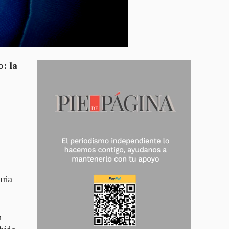
: la
aria
n