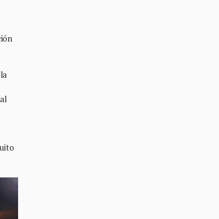
ción
la
al
uito