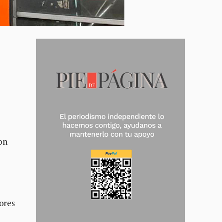
on
nores