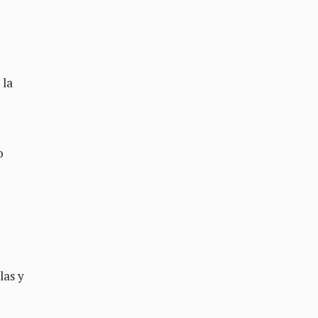
 la
o
las y