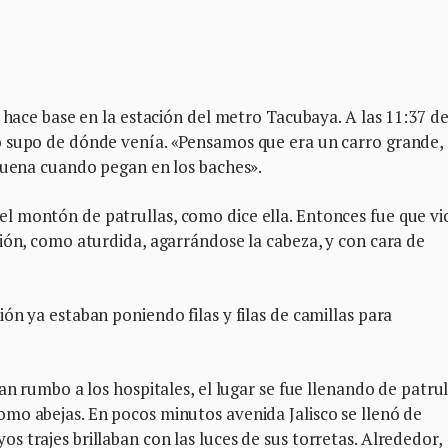
 hace base en la estación del metro Tacubaya. A las 11:37 de
o supo de dónde venía. «Pensamos que era un carro grande,
 suena cuando pegan en los baches».
 montón de patrullas, como dice ella. Entonces fue que vi
ión, como aturdida, agarrándose la cabeza, y con cara de
ón ya estaban poniendo filas y filas de camillas para
an rumbo a los hospitales, el lugar se fue llenando de patrul
mo abejas. En pocos minutos avenida Jalisco se llenó de
 trajes brillaban con las luces de sus torretas. Alrededor,