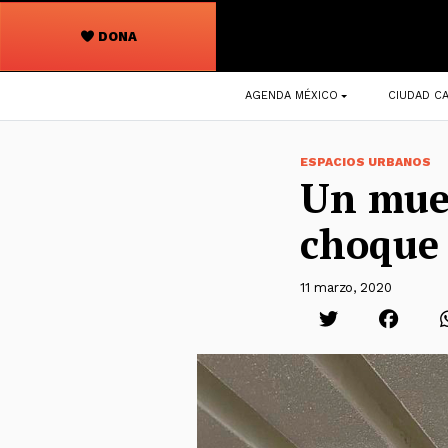
DONA
Navegación
AGENDA MÉXICO
CIUDAD CA
principal
ESPACIOS URBANOS
Un muer
choque 
11 marzo, 2020