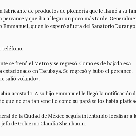
un fabricante de productos de plomería que le llamó a su fam
un percance y que iba a llegar un poco más tarde. Generalme
 hijo Emmanuel, quien lo esperó afuera del Sanatorio Durango
r teléfono.
ente se frenó el Metro y se regresó. Como es de bajada esa
ba estacionado en Tacubaya. Se regresó y hubo el percance.
ue salió volando».
había acostado. A su hijo Emmanuel le llegó la notificación d
 vio que no era tan sencillo como su papá se los había platica
neral de la Ciudad de México seguía intentando localizar a l
 la jefa de Gobierno Claudia Sheinbaum.