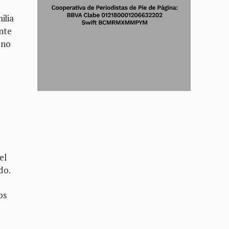
ilia
nte
 no
el
do.
os