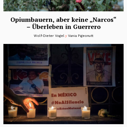
Opiumbauern, aber keine „Narcos“
– Überleben in Guerrero
Wolf-Dieter Vogel
y
Vania Pigeonutt