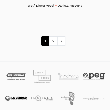
Wolf-Dieter Vogel
y
Daniela Pastrana
Navegación de entrad
1
2
»