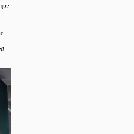
o que
os
il