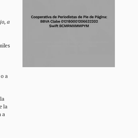
jo, a
miles
 o a
la
e la
a a