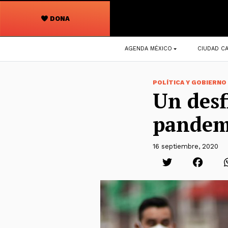
DONA
Navegación
AGENDA MÉXICO
CIUDAD CA
principal
POLÍTICA Y GOBIERNO
Un desf
pandem
16 septiembre, 2020