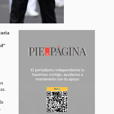
taria
ad”
os
as.
la
.