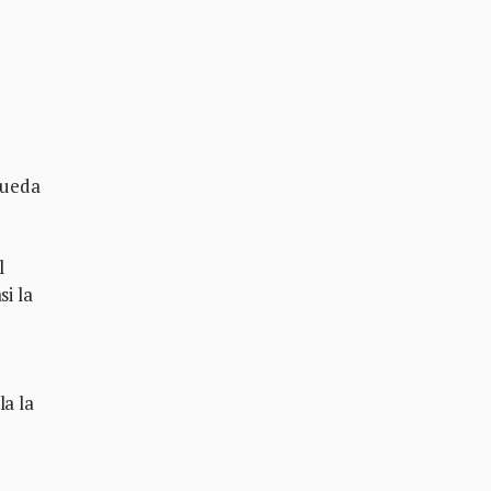
queda
l
si la
la la