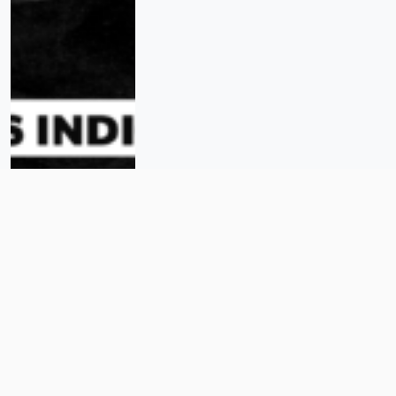
Las Prendas Hablan: las familias
exigen respuestas a un año del
hallazgo del rancho Izaguirre