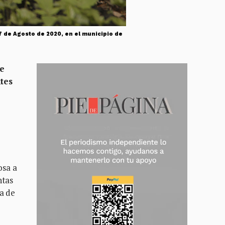
7 de Agosto de 2020, en el municipio de
ue
tes
osa a
ntas
ra de