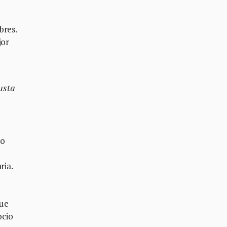
bres.
jor
usta
vo
ria.
que
ocio