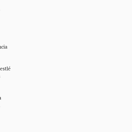
a
ncia
estlé
s
a
a