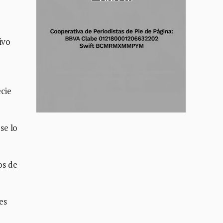
ivo
ecie
se lo
os de
es