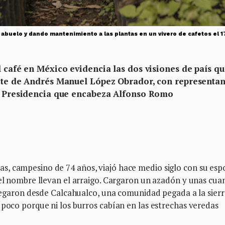
abuelo y dando mantenimiento a las plantas en un vivero de cafetos el 1
z
l café en México evidencia las dos visiones de país q
nete de Andrés Manuel López Obrador, con representan
la Presidencia que encabeza Alfonso Romo
, campesino de 74 años, viajó hace medio siglo con su esp
 el nombre llevan el arraigo. Cargaron un azadón y unas cua
 Llegaron desde Calcahualco, una comunidad pegada a la sier
 poco porque ni los burros cabían en las estrechas veredas