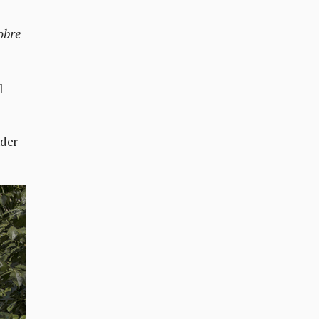
obre
l
nder