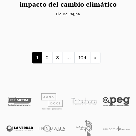
impacto del cambio climático
Pie de Página
Navegación de entradas
1
2
3
…
104
»