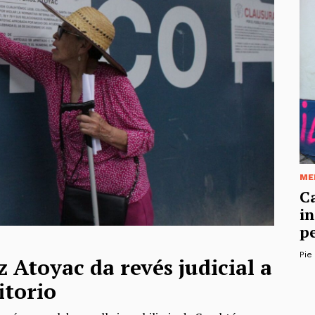
ME
C
i
p
Pie
 Atoyac da revés judicial a
itorio