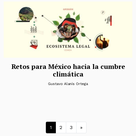
Retos para México hacia la cumbre
climática
Gustavo Alanís Ortega
Navegación de entrada
1
2
3
»