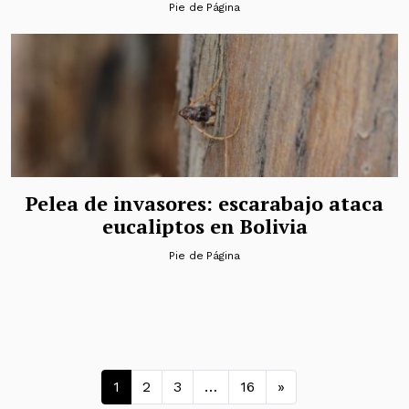
Pie de Página
Pelea de invasores: escarabajo ataca
eucaliptos en Bolivia
Pie de Página
Navegación de entradas
1
2
3
…
16
»