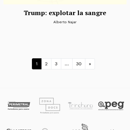
Trump: explotar la sangre
Alberto Najar
Navegación de entradas
1
2
3
…
30
»