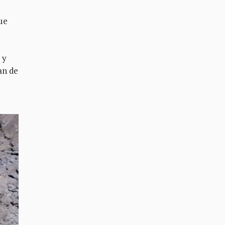
ue
 y
an de