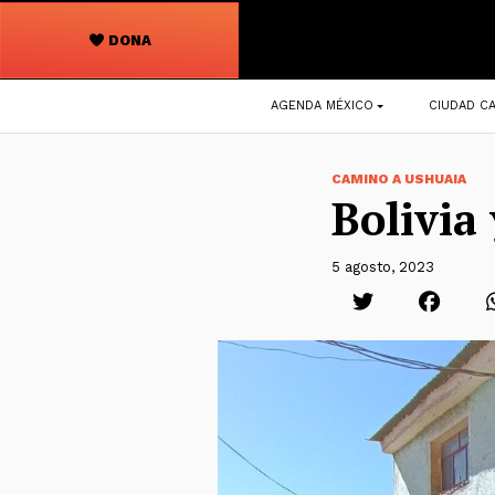
DONA
Navegación
AGENDA MÉXICO
CIUDAD CA
principal
CAMINO A USHUAIA
Bolivia
5 agosto, 2023