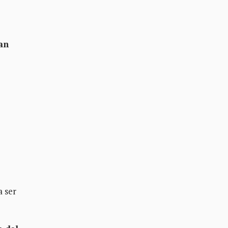
an
a ser