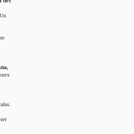
a del
 Un
 se
aña,
ones
alas.
ser