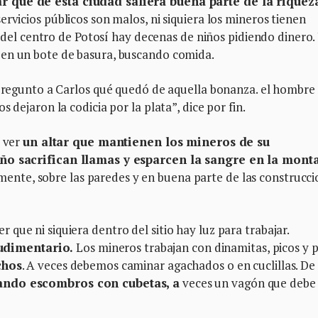
r que de esta ciudad saliera buena parte de la riquez
servicios públicos son malos, ni siquiera los mineros tienen
es del centro de Potosí hay decenas de niños pidiendo dinero.
 en un bote de basura, buscando comida.
 pregunto a Carlos qué quedó de aquella bonanza. el hombre
 dejaron la codicia por la plata”, dice por fin.
a ver
un altar que mantienen los mineros de su
año sacrifican llamas y esparcen la sangre en la mont
ente, sobre las paredes y en buena parte de las construcci
que ni siquiera dentro del sitio hay luz para trabajar.
udimentario.
Los mineros trabajan con dinamitas, picos y p
chos
. A veces debemos caminar agachados o en cuclillas. De
cando escombros con cubetas, a
veces un vagón que debe 