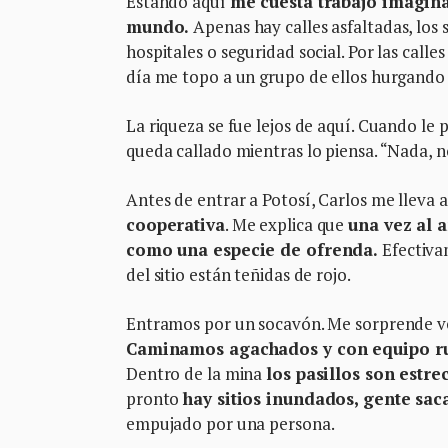
Estando aquí
me cuesta trabajo imagina
mundo.
Apenas hay calles asfaltadas, los 
hospitales o seguridad social. Por las call
día me topo a un grupo de ellos hurgando
La riqueza se fue lejos de aquí. Cuando le
queda callado mientras lo piensa. “Nada, nos
Antes de entrar a Potosí, Carlos me lleva 
cooperativa
. Me explica que
una vez al 
como una especie de ofrenda.
Efectivam
del sitio están teñidas de rojo.
Entramos por un socavón. Me sorprende ver 
Caminamos agachados y con equipo r
Dentro de la mina
los pasillos son estre
pronto
hay sitios inundados, gente sa
empujado por una persona.