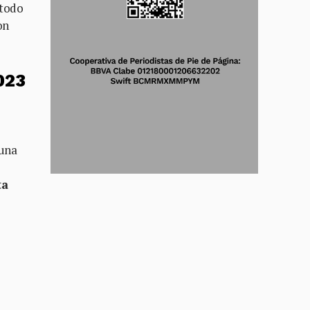
 todo
on
2023
 una
ta