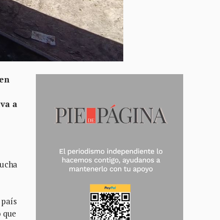
 en
iva a
mucha
 país
o que