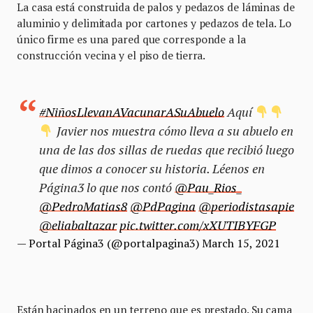
La casa está construida de palos y pedazos de láminas de
aluminio y delimitada por cartones y pedazos de tela. Lo
único firme es una pared que corresponde a la
construcción vecina y el piso de tierra.
#NiñosLlevanAVacunarASuAbuelo
Aquí
Javier nos muestra cómo lleva a su abuelo en
una de las dos sillas de ruedas que recibió luego
que dimos a conocer su historia. Léenos en
Página3 lo que nos contó
@Pau_Rios_
@PedroMatias8
@PdPagina
@periodistasapie
@eliabaltazar
pic.twitter.com/xXUTIBYFGP
— Portal Página3 (@portalpagina3)
March 15, 2021
Están hacinados en un terreno que es prestado. Su cama