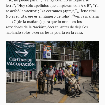
letra”; “Hoy sólo apellidos que empiezan con A o B”; “Ya
se acabó la vacuna”; “Ya cerramos (4pm)”, “¿Tiene cita?
No es su cita, ése es el número de folio”; “Venga mañana
a las 7 (de la mañana) para que lo orienten los
servidores de la Nación”, decían, antes de dejarlos
hablando solos o cerrarles la puerta en la cara.