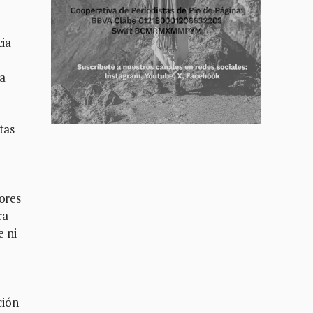
cia
da
tas
a
nores
ra
e ni
ción