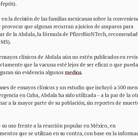
fepris).
 en la decisión de las familias mexicanas sobre la convenien
 provocar que algunas recurran a juicios de amparos para
 lugar de la Abdala, la fórmula de PfizerBioNTech, recomenda
OMS).
 ensayos clínicos de Abdala aún no estén publicados en revis
trictamente que la vacuna esté lejos de ser eficaz o que pued
eguran sin evidencia algunos
medios
.
fases de ensayos clínicos y un estudio que incluyó a 500 me
gencia en Cuba, Abdala ha sido utilizada – a la par de la ot
r a la mayor parte de su población, sin reportes de muert
su uso frente a la reacción popular en México, en
tos que se utilizan en su contra, con base en la informa