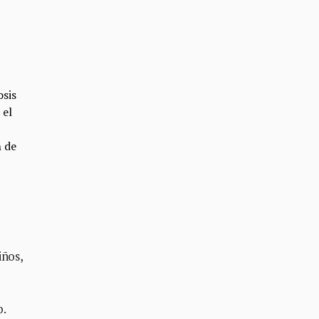
osis
 el
n de
iños,
o.