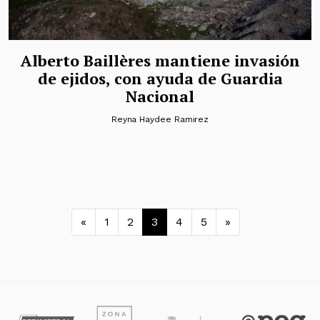
Alberto Baillères mantiene invasión
de ejidos, con ayuda de Guardia
Nacional
Reyna Haydee Ramirez
Navegación de entradas
«
1
2
3
4
5
»