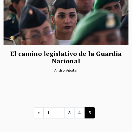
El camino legislativo de la Guardia
Nacional
Andro Aguilar
Navegación de entradas
«
1
…
3
4
5