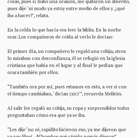
cosas, pues sí hubo una ocasión, me quitaron un dinerito,
pues dije ‘ni modo ya estoy entre medio de ellos y ¿qué
iba a hacer?’, relata.
En la celda lo que hacía era leer la biblia. En la noche
orar. Los compañeros de celda al verlo le decían:
El primer día, un compañero le regaló una cobija, otros
lo miraban con desconfianza, él se refugió en la iglesia
cristiana que había en el lugar y al final le pedían que
orara también por ellos.
“También ora por mí, pues estamos en esto, a ver si con
el tiempo cambiaban, ‘dicían (sic)’”, recuerda Melitón.
Al salir les regaló su cobija, su ropa y sorprendidos todos
preguntaban cómo era que ya se iba.
“Les dije ‘no sé, rapidito hicieron eso, ya me dijeron que
ya soy libre’. -N’hombre qué rápido nomás dijeron”,