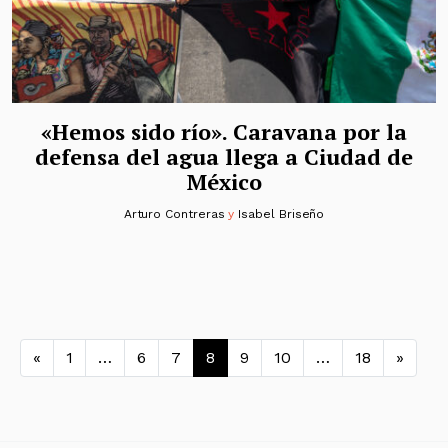
«Hemos sido río». Caravana por la
defensa del agua llega a Ciudad de
México
Arturo Contreras
y
Isabel Briseño
Navegación de entradas
«
1
…
6
7
8
9
10
…
18
»