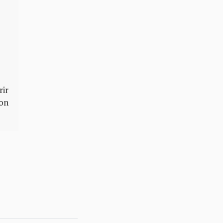
rir
son