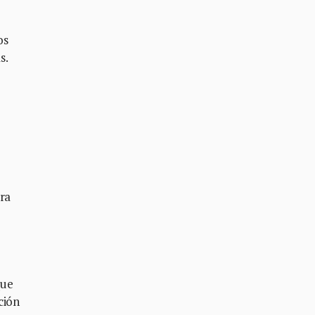
os
s.
ara
que
ción