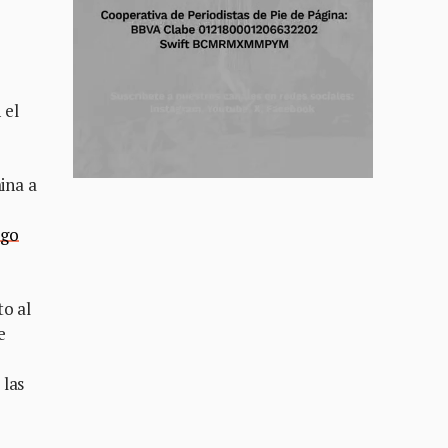
 el
ina a
ago
to al
e
 las