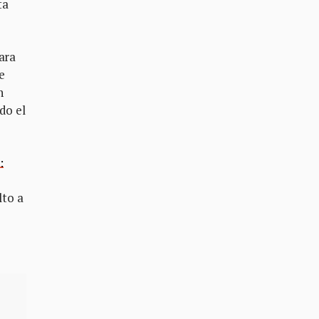
ta
ara
e
n
do el
:
lto a