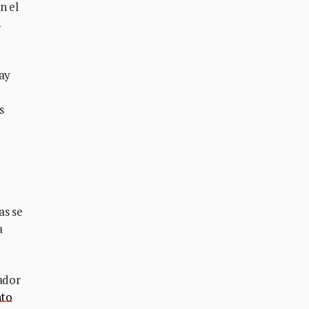
n el
s
hay
s
as se
a
nador
nto