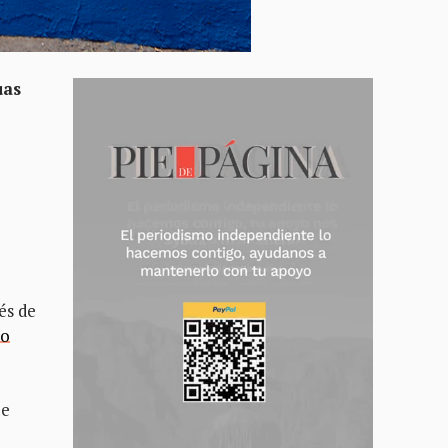
uas
és de
io
de