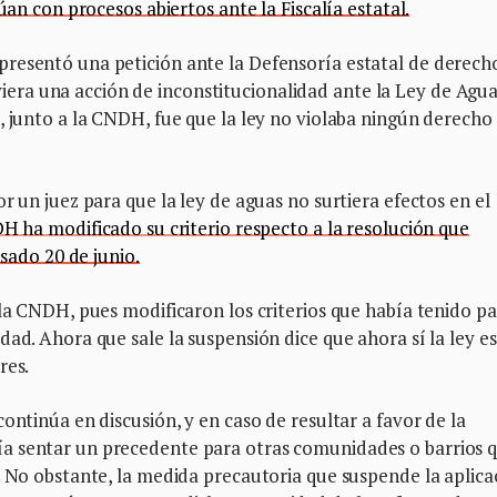
úan con procesos abiertos ante la Fiscalía estatal.
resentó una petición ante la Defensoría estatal de derech
ra una acción de inconstitucionalidad ante la Ley de Agua
, junto a la CNDH, fue que la ley no violaba ningún derecho
r un juez para que la ley de aguas no surtiera efectos en el
H ha modificado su criterio respecto a la resolución que
asado 20 de junio.
la CNDH, pues modificaron los criterios que había tenido p
ad. Ahora que sale la suspensión dice que ahora sí la ley es
res.
ontinúa en discusión, y en caso de resultar a favor de la
a sentar un precedente para otras comunidades o barrios 
. No obstante, la medida precautoria que suspende la aplica