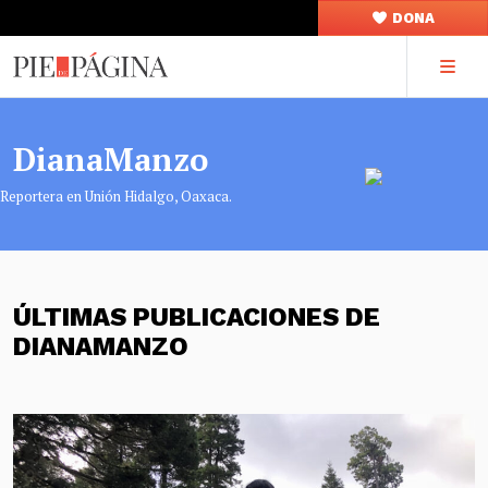
DONA
DianaManzo
Reportera en Unión Hidalgo, Oaxaca.
ÚLTIMAS PUBLICACIONES DE
DIANAMANZO