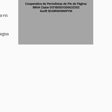
a en
 agua