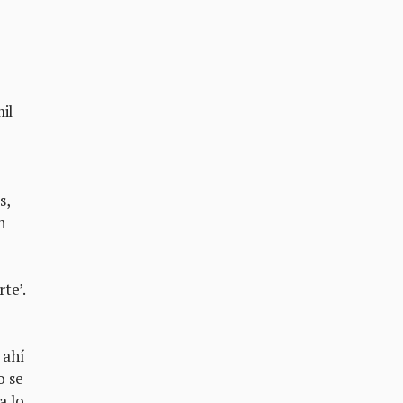
il
s,
n
te’.
 ahí
o se
a lo