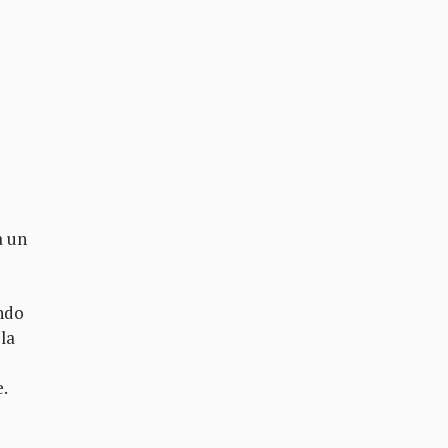
a un
endo
la
e.