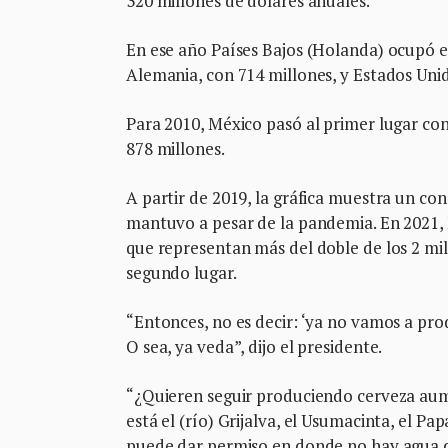
320 millones de dólares anuales.
En ese año Países Bajos (Holanda) ocupó el
Alemania, con 714 millones, y Estados Unid
Para 2010, México pasó al primer lugar con
878 millones.
A partir de 2019, la gráfica muestra un co
mantuvo a pesar de la pandemia. En 2021, M
que representan más del doble de los 2 mil
segundo lugar.
“Entonces, no es decir: ‘ya no vamos a produ
O sea, ya veda”, dijo el presidente.
“¿Quieren seguir produciendo cerveza aume
está el (río) Grijalva, el Usumacinta, el P
puede dar permiso en donde no hay agua d