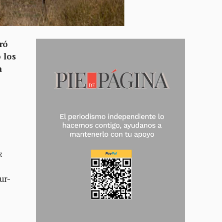
ró
 los
a
z
ur-