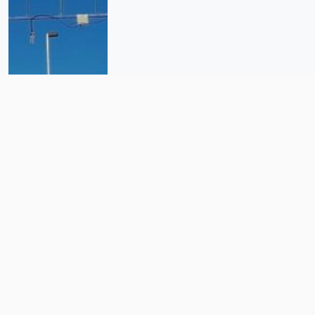
Las trampas en la Ley de Aguas:
«un lobo con piel de oveja»