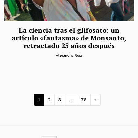
La ciencia tras el glifosato: un
artículo «fantasma» de Monsanto,
retractado 25 años después
Alejandro Ruiz
Navegación de entradas
1
2
3
…
76
»