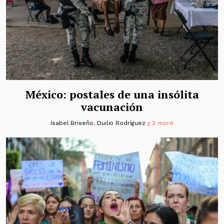
México: postales de una insólita
vacunación
Isabel Briseño
,
Duilio Rodríguez
y 2 more