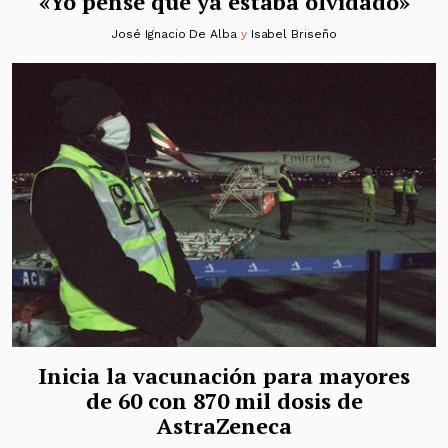
«Yo pensé que ya estaba olvidado»
José Ignacio De Alba
y
Isabel Briseño
Inicia la vacunación para mayores
de 60 con 870 mil dosis de
AstraZeneca