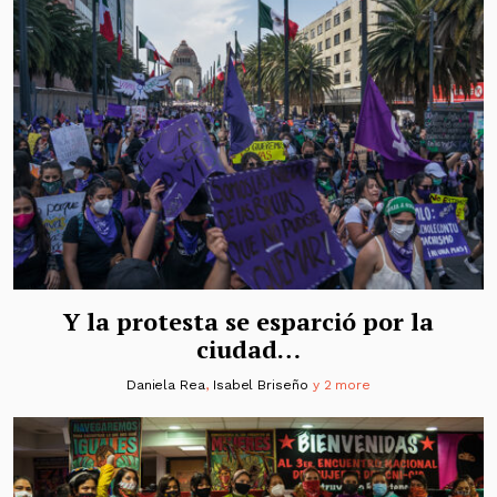
Y la protesta se esparció por la
ciudad…
Daniela Rea
,
Isabel Briseño
y 2 more