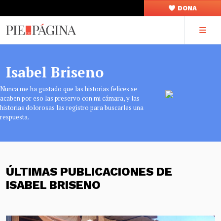
DONA
Isabel Briseno
Nunca me ha gustado que las historias felices se
acaben por eso las preservo con mi cámara, y las
historias dolorosas las registro para buscarles una
respuesta.
ÚLTIMAS PUBLICACIONES DE
ISABEL BRISENO