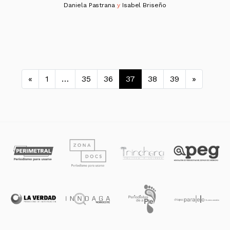
Daniela Pastrana
y
Isabel Briseño
Navegación de entradas
«
1
…
35
36
37
38
39
»