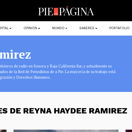
PITAL
OPINIÓN
MUNDO
SABERES
PORTAFOLIO
mirez
icieros de radio en Sonora y Baja California Sur, y actualmente es
dos de la Red de Periodistas de a Pie. La mayoría de su trabajo está
migración y Derechos Humanos.
ES DE REYNA HAYDEE RAMIREZ