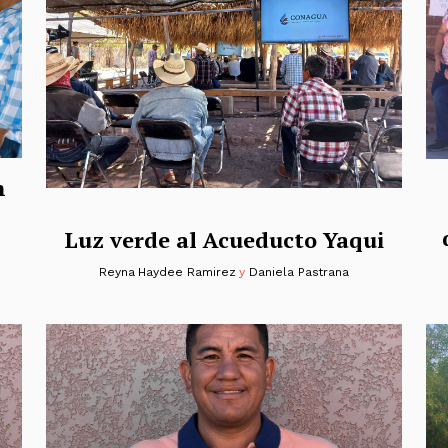
n
Luz verde al Acueducto Yaqui
Reyna Haydee Ramirez
y
Daniela Pastrana