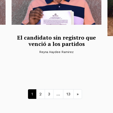
El candidato sin registro que
venció a los partidos
Reyna Haydee Ramirez
Navegación de entra
1
2
3
…
13
»