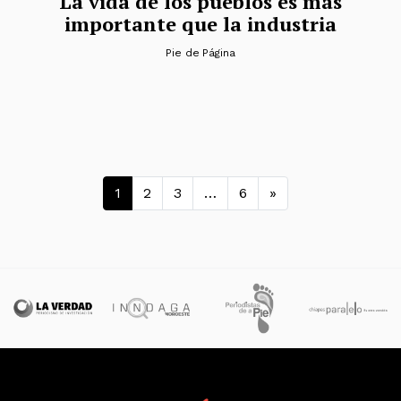
La vida de los pueblos es más
importante que la industria
Pie de Página
Navegación de entra
1
2
3
…
6
»