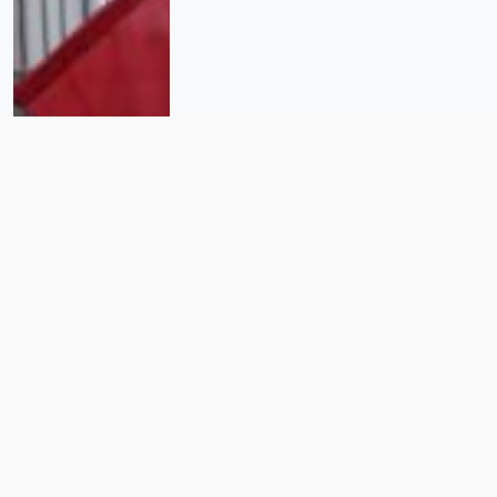
Oaxaca: ataque al FPR enciende
las alarmas de defensores