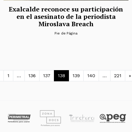
Exalcalde reconoce su participación
en el asesinato de la periodista
Miroslava Breach
Pie de Página
avegación de entradas
1
…
136
137
138
139
140
…
221
»