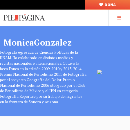
DONA
MonicaGonzalez
Fotógrafa egresada de Ciencias Políticas de la
UNAM. Ha colaborado en distintos medios y
revistas nacionales e internacionales. Obtuvo la
beca Fonca en la edición 2009-2010 y 2013-2014
Premio Nacional de Periodismo 2011 de Fotografía
por el proyecto Geografía del Dolor. Premio
Nacional de Periodismo 2006 otorgado por el Club
de Periodistas de México y el IPN en categoria
Fotografía Reportaje por su trabajo de migrantes
en la frontera de Sonora y Arizona.