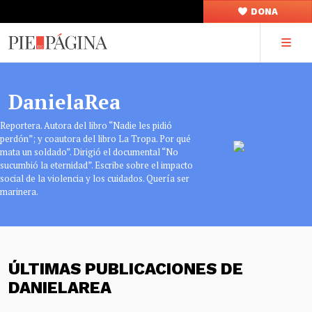
DONA
DanielaRea
Reportera. Autora del libro “Nadie les pidió
perdón”; y coautora del libro La Tropa. Por qué
mata un soldado”. Dirigió el documental “No
sucumbió la eternidad”. Escribe sobre el impacto
social de la violencia y los cuidados. Quería ser
marinera.
ÚLTIMAS PUBLICACIONES DE
DANIELAREA