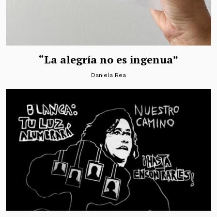
“La alegría no es ingenua”
Daniela Rea