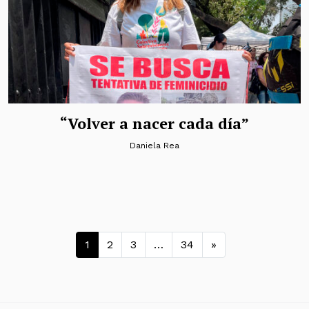
“Volver a nacer cada día”
Daniela Rea
Navegación de entradas
1
2
3
…
34
»