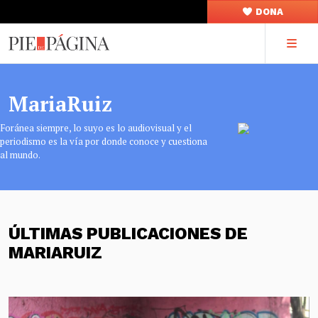
DONA
MariaRuiz
Foránea siempre, lo suyo es lo audiovisual y el
periodismo es la vía por donde conoce y cuestiona
al mundo.
ÚLTIMAS PUBLICACIONES DE
MARIARUIZ