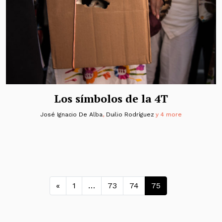
Los símbolos de la 4T
José Ignacio De Alba
,
Duilio Rodríguez
y 4 more
Navegación de entradas
«
1
…
73
74
75