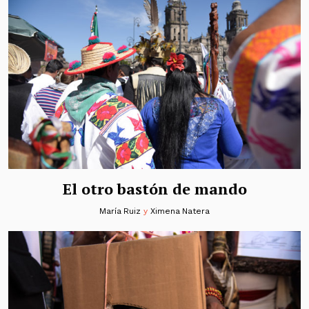
El otro bastón de mando
María Ruiz
y
Ximena Natera