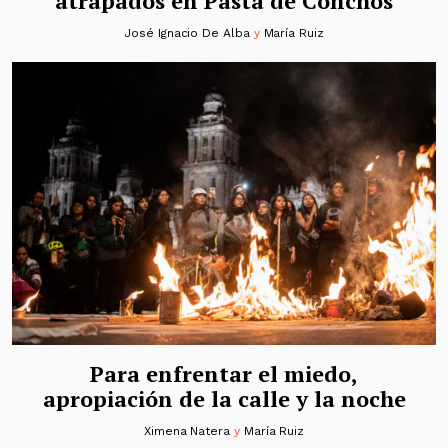
atrapados en Pasta de Conchos
José Ignacio De Alba
y
María Ruiz
Para enfrentar el miedo,
apropiación de la calle y la noche
Ximena Natera
y
María Ruiz