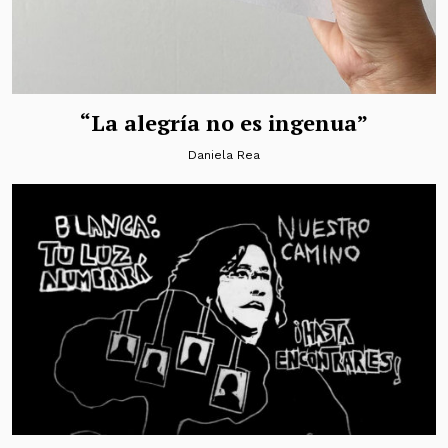
“La alegría no es ingenua”
Daniela Rea