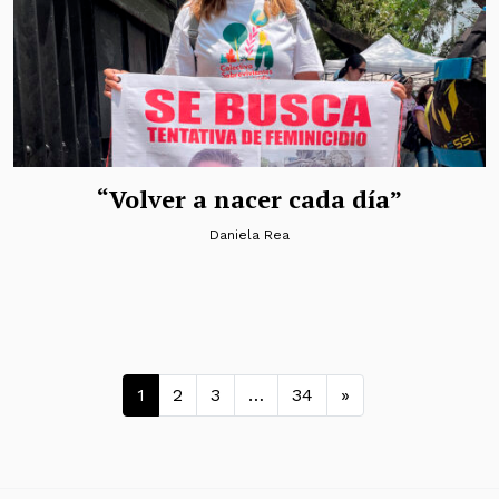
“Volver a nacer cada día”
Daniela Rea
Navegación de entradas
1
2
3
…
34
»