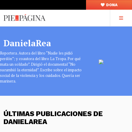
DONA
DanielaRea
Reportera. Autora del libro “Nadie les pidió
perdón”; y coautora del libro La Tropa. Por qué
mata un soldado”. Dirigió el documental “No
sucumbió la eternidad”. Escribe sobre el impacto
social de la violencia y los cuidados. Quería ser
marinera.
ÚLTIMAS PUBLICACIONES DE
DANIELAREA