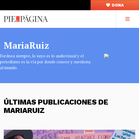
DONA
MariaRuiz
Foránea siempre, lo suyo es lo audiovisual y el
periodismo es la vía por donde conoce y cuestiona
al mundo.
ÚLTIMAS PUBLICACIONES DE
MARIARUIZ