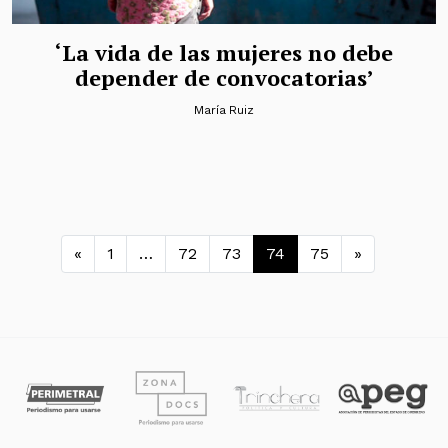
‘La vida de las mujeres no debe
depender de convocatorias’
María Ruiz
Navegación de entradas
«
1
…
72
73
74
75
»