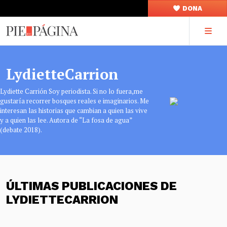
DONA
LydietteCarrion
Lydiette Carrión Soy periodista. Si no lo fuera,me
gustaría recorrer bosques reales e imaginarios. Me
interesan las historias que cambian a quien las vive
y a quien las lee. Autora de “La fosa de agua”
(debate 2018).
ÚLTIMAS PUBLICACIONES DE
LYDIETTECARRION