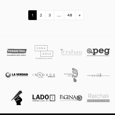
Navegación de entradas
1
2
3
…
48
»