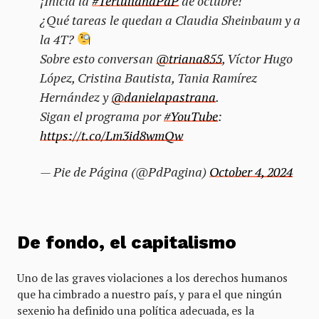
¡Inicia la
#TertulianaPdP
de octubre!
¿Qué tareas le quedan a Claudia Sheinbaum y a
la 4T?
Sobre esto conversan
@triana855
, Víctor Hugo
López, Cristina Bautista, Tania Ramírez
Hernández y
@danielapastrana
.
Sigan el programa por
#YouTube
:
https://t.co/Lm3id8wmQw
— Pie de Página (@PdPagina)
October 4, 2024
De fondo, el capitalismo
Uno de las graves violaciones a los derechos humanos
que ha cimbrado a nuestro país, y para el que ningún
sexenio ha definido una política adecuada, es la