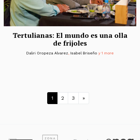
Tertulianas: El mundo es una olla
de frijoles
Daliri Oropeza Alvarez
,
Isabel Briseño
y 1 more
Navegación de entrada
1
2
3
»