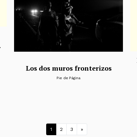
r
Los dos muros fronterizos
Pie de Página
Navegación de en
1
2
3
»