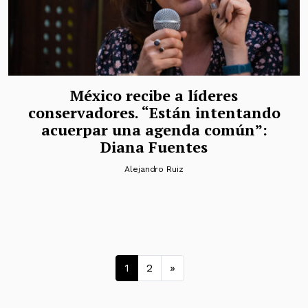
México recibe a líderes
conservadores. “Están intentando
acuerpar una agenda común”:
Diana Fuentes
Alejandro Ruiz
Navegación de entrad
1
2
»