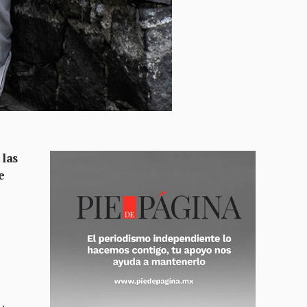
 las
e