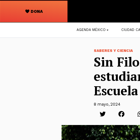
DONA
Navegación
AGENDA MÉXICO
CIUDAD CA
principal
SABERES Y CIENCIA
Sin Fil
estudia
Escuela
8 mayo, 2024