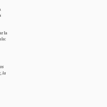
a
a
ar la
ula:
ios
, la