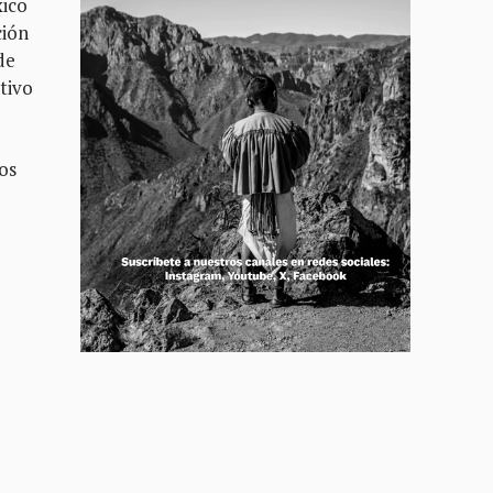
xico
ción
de
tivo
los