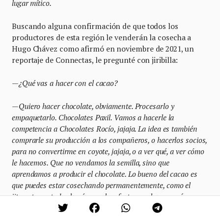
lugar mítico.
Buscando alguna confirmación de que todos los
productores de esta región le venderán la cosecha a
Hugo Chávez como afirmó en noviembre de 2021, un
reportaje de Connectas, le pregunté con jiribilla:
—¿Qué vas a hacer con el cacao?
—Quiero hacer chocolate, obviamente. Procesarlo y
empaquetarlo. Chocolates Paxil. Vamos a hacerle la
competencia a Chocolates Rocío, jajaja. La idea es también
comprarle su producción a los compañeros, o hacerlos socios,
para no convertirme en coyote, jajaja, o a ver qué, a ver cómo
le hacemos. Que no vendamos la semilla, sino que
aprendamos a producir el chocolate. Lo bueno del cacao es
que puedes estar cosechando permanentemente, como el
jitomate, en todas las épocas hay fruto, en algunas más en
algunas menos, pero todo el tiempo hay producción. Ahorita
tengo un poquito más de mil plantas. Casi tres hectáreas de