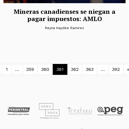
Mineras canadienses se niegan a
pagar impuestos: AMLO
Reyna Haydee Ramirez
avegación de entradas
1
…
359
360
361
362
363
…
392