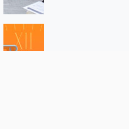
Ni Tabasco se salvó del
desabasto de medicamentos
durante la covid