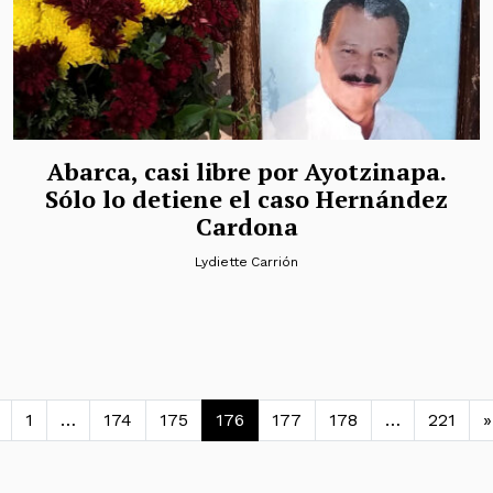
Abarca, casi libre por Ayotzinapa.
Sólo lo detiene el caso Hernández
Cardona
Lydiette Carrión
avegación de entradas
1
…
174
175
176
177
178
…
221
»