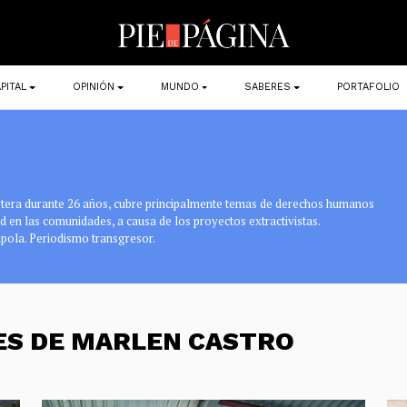
PITAL
OPINIÓN
MUNDO
SABERES
PORTAFOLIO
ortera durante 26 años, cubre principalmente temas de derechos humanos
d en las comunidades, a causa de los proyectos extractivistas.
pola. Periodismo transgresor.
ES DE MARLEN CASTRO