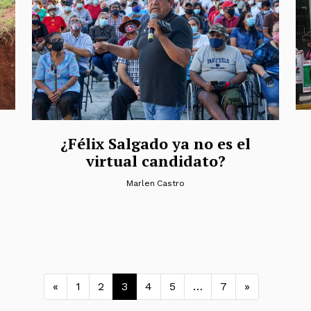
¿Félix Salgado ya no es el
virtual candidato?
Marlen Castro
Navegación de entradas
«
1
2
3
4
5
…
7
»