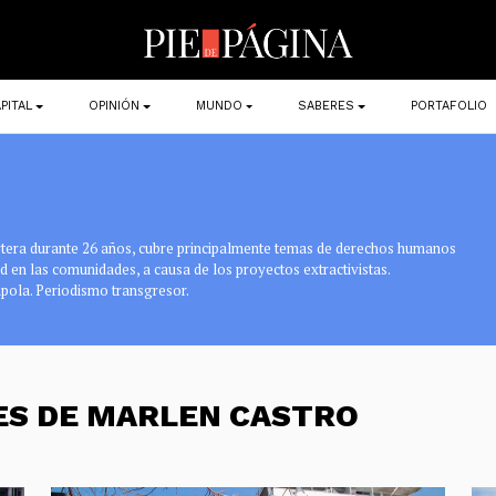
PITAL
OPINIÓN
MUNDO
SABERES
PORTAFOLIO
ortera durante 26 años, cubre principalmente temas de derechos humanos
d en las comunidades, a causa de los proyectos extractivistas.
pola. Periodismo transgresor.
ES DE MARLEN CASTRO