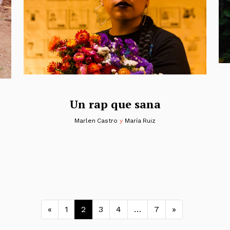
Un rap que sana
Marlen Castro
y
María Ruiz
Navegación de entrada
«
1
2
3
4
…
7
»