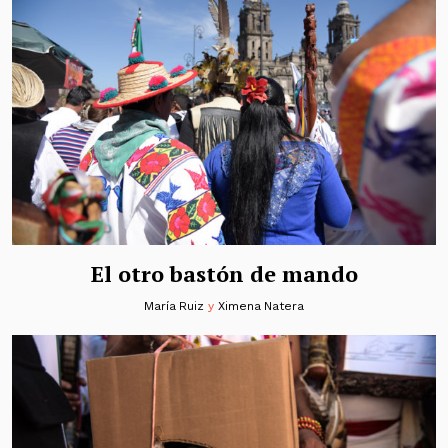
El otro bastón de mando
María Ruiz
y
Ximena Natera