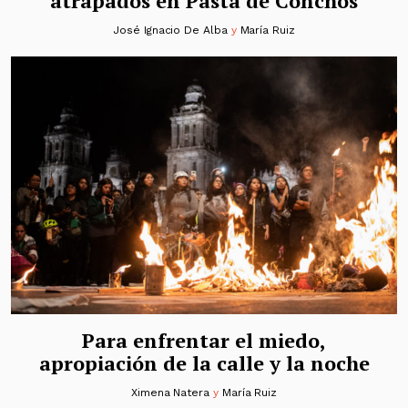
atrapados en Pasta de Conchos
José Ignacio De Alba
y
María Ruiz
Para enfrentar el miedo,
apropiación de la calle y la noche
Ximena Natera
y
María Ruiz