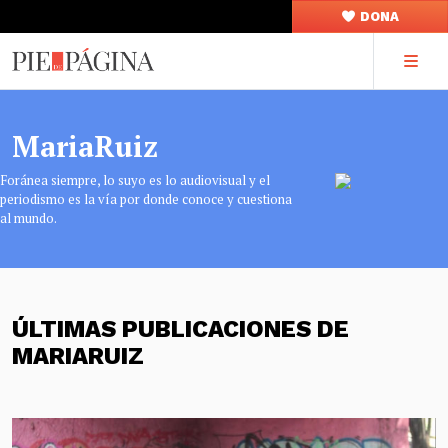
DONA
MariaRuiz
Foránea siempre, lo suyo es lo audiovisual y el
periodismo es la vía por donde conoce y cuestiona
al mundo.
ÚLTIMAS PUBLICACIONES DE
MARIARUIZ