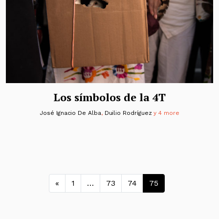
Los símbolos de la 4T
José Ignacio De Alba
,
Duilio Rodríguez
y 4 more
Navegación de entradas
«
1
…
73
74
75